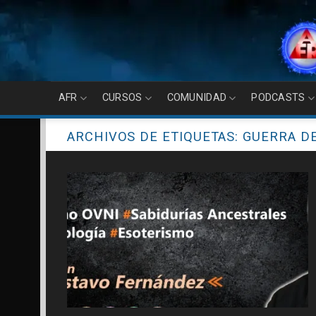
Skip
to
content
AFR
CURSOS
COMUNIDAD
PODCASTS
ARCHIVOS DE ETIQUETAS:
GUERRA DE