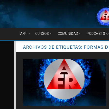
Skip
to
content
AFR
CURSOS
COMUNIDAD
PODCASTS
ARCHIVOS DE ETIQUETAS:
FORMAS D