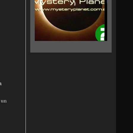
a
 un