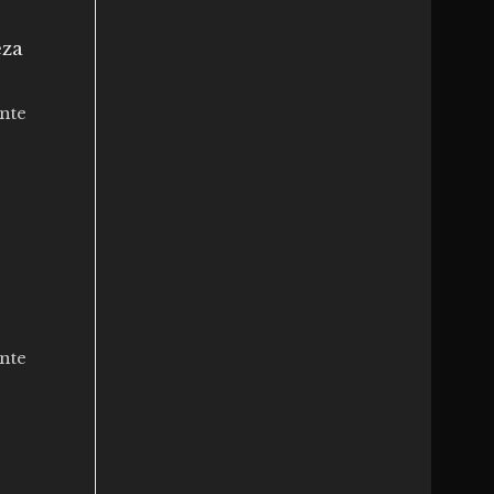
eza
nte
nte