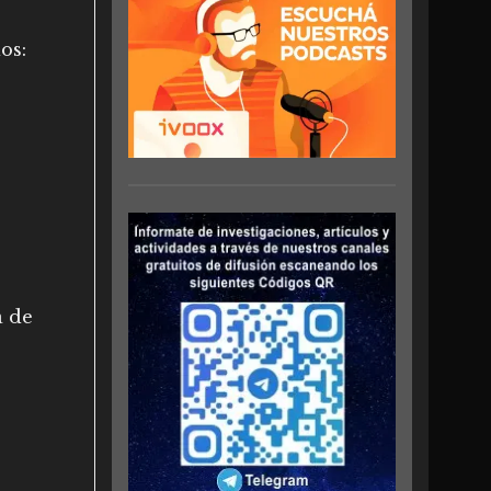
os:
a de