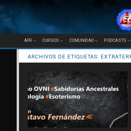
Skip
to
content
AFR
CURSOS
COMUNIDAD
PODCASTS
ARCHIVOS DE ETIQUETAS:
EXTRATER