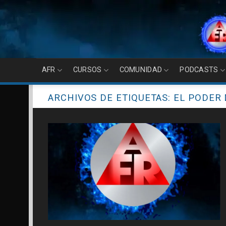
Skip
to
content
AFR
CURSOS
COMUNIDAD
PODCASTS
ARCHIVOS DE ETIQUETAS:
EL PODER