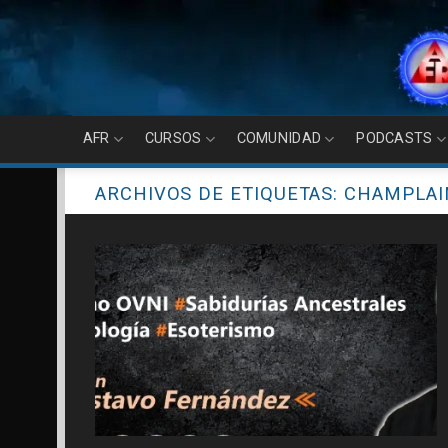
Skip
to
content
AFR
CURSOS
COMUNIDAD
PODCASTS
ARCHIVOS DE ETIQUETAS:
CHAMPLAI