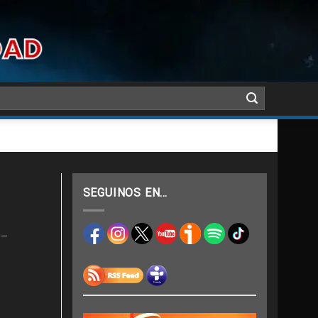
SEGUINOS EN…
e–