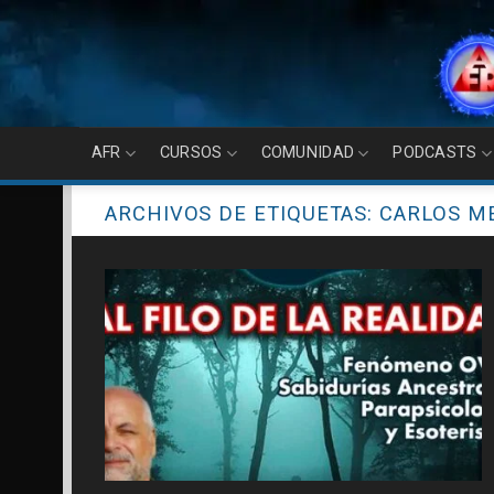
Skip
to
content
AFR
CURSOS
COMUNIDAD
PODCASTS
ARCHIVOS DE ETIQUETAS:
CARLOS M