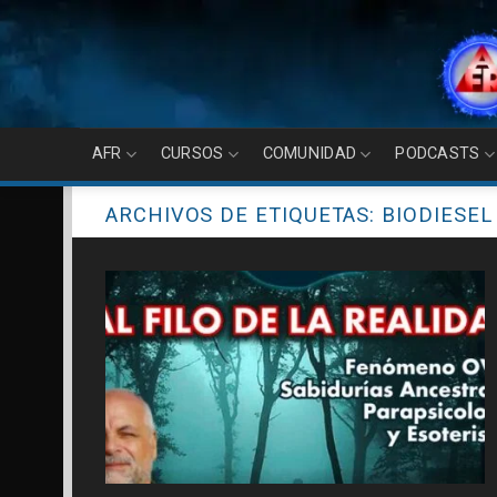
Skip
to
content
AFR
CURSOS
COMUNIDAD
PODCASTS
ARCHIVOS DE ETIQUETAS:
BIODIESEL