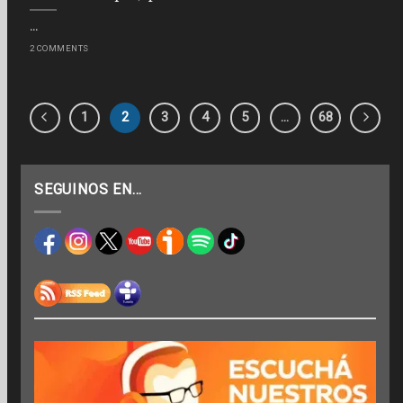
...
2 COMMENTS
1
2
3
4
5
…
68
SEGUINOS EN…