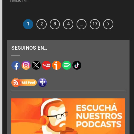
4 COMMENTS
1
2
3
4
…
17
SEGUINOS EN…